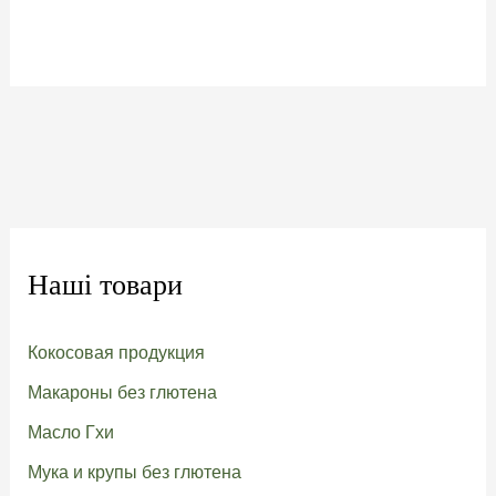
Этот
₴635
товар
имеет
несколько
вариаций.
Опции
можно
выбрать
на
странице
товара.
Наші товари
Кокосовая продукция
Макароны без глютена
Масло Гхи
Мука и крупы без глютена