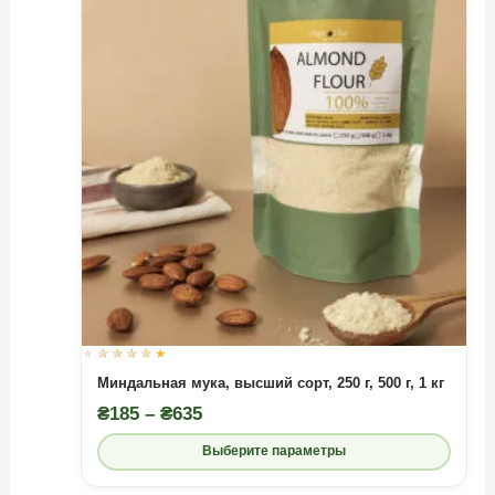
Оценка
0
из 5
Миндальная мука, высший сорт, 250 г, 500 г, 1 кг
Диапазон
₴
185
–
₴
635
цен:
Выберите параметры
₴185
–