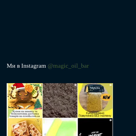
Ми в Instagram
@magic_oil_bar