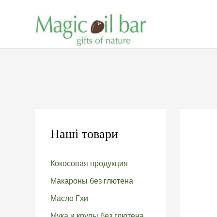
Перейти
к
содержимому
Наші товари
Кокосовая продукция
Макароны без глютена
Масло Гхи
Мука и крупы без глютена