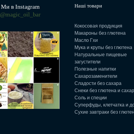
Наші товари
Ми в Instagram
@magic_oil_bar
Кокосовая продукция
Макароны без глютена
Масло Гхи
Мука и крупы без глютена
Натуральные пищевые
загустители
Полезные напитки
Сахарозаменители
Сладости без сахара
Снеки без глютена и саха
Соль и специи
Суперфуды, клетчатка и д
Сухие завтраки без глюте