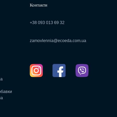
Контакти
+38 093 013 69 32
zamovlennia@ecoeda.com.ua
ра
обавки
на