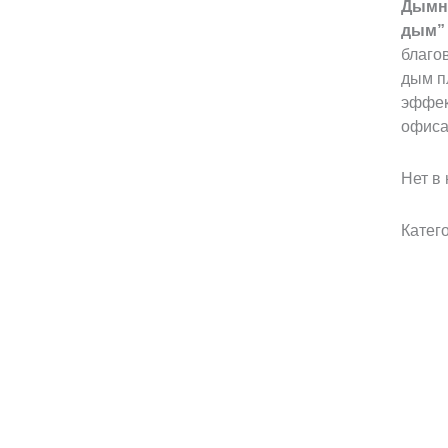
Дымн
дым”
благо
дым п
эффек
офиса
Нет в
Катег