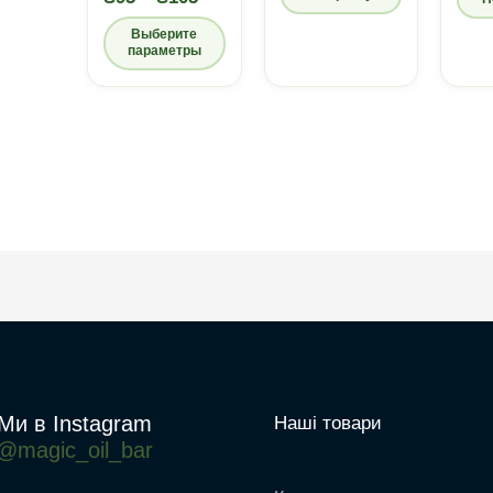
цен:
Выберите
₴95
параметры
–
₴105
Этот
товар
имеет
несколько
вариаций.
Опции
можно
выбрать
на
странице
товара.
Ми в Instagram
Наші товари
@magic_oil_bar