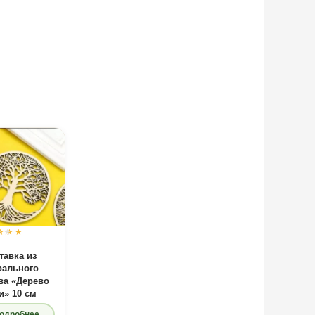
Оценка
0
из 5
тавка из
рального
ва «Дерево
и» 10 см
одробнее