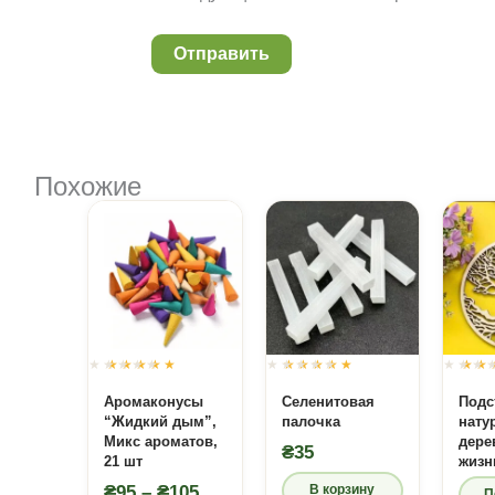
Похожие
Оценка
Оценка
0
из 5
0
из 5
Аромаконусы
Селенитовая
Подс
“Жидкий дым”,
палочка
нату
Микс ароматов,
дере
₴
35
21 шт
жизн
Диапазон
₴
95
–
₴
105
В корзину
П