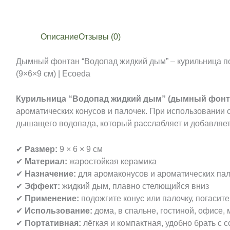
Описание
Отзывы (0)
Дымный фонтан “Водопад жидкий дым” – курильница п
(9×6×9 см) | Ecoeda
Курильница “Водопад жидкий дым” (дымный фонт
ароматических конусов и палочек. При использовании
дышащего водопада, который расслабляет и добавляет
✔
Размер:
9 × 6 × 9 см
✔
Материал:
жаростойкая керамика
✔
Назначение:
для аромаконусов и ароматических па
✔
Эффект:
жидкий дым, плавно стелющийся вниз
✔
Применение:
подожгите конус или палочку, погасит
✔
Использование:
дома, в спальне, гостиной, офисе,
✔
Портативная:
лёгкая и компактная, удобно брать с 