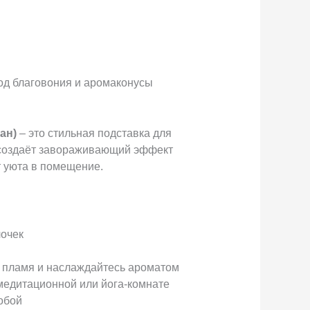
од благовония и аромаконусы
ан)
– это стильная подставка для
 создаёт завораживающий эффект
 уюта в помещение.
лочек
е пламя и наслаждайтесь ароматом
 медитационной или йога-комнате
собой