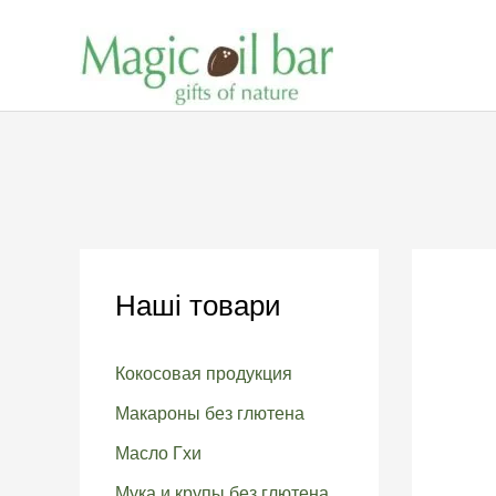
Перейти
к
содержимому
Наші товари
Кокосовая продукция
Макароны без глютена
Масло Гхи
Мука и крупы без глютена