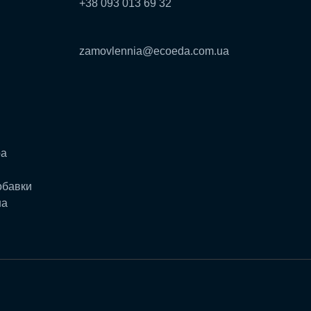
+38 093 013 69 32
zamovlennia@ecoeda.com.ua
ра
обавки
на