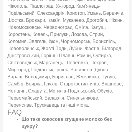
Нікополь, Павлоград, Ужгород, Кам’янець-
Подільський, Олександрія, Конотоп, Умань, Бердичів,
Шостка, Бровари, Ізмаїл, Мукачево, Дрогобич, Ніжин,
Новомосковськ, Червоноград, Сміла, Калуш,
Коростень, Ковель, Прилуки, Лозова, Стрий,
Коломия, Звягель, Ізюм, Чорноморськ, Бориспіль,
Нововолинськ, Жовті Води, Лубни, Фастів, Білгород-
Дністровський, Горішні Плавні, Ромни, Охтирка,
Світловодськ, Марганець, Шепетівка, Покров,
Миргород, Подільськ, Ірпінь, Васильків, Дубно,
Вараш, Володимир, Борислав, Жмеринка, Чугуїв,
Самбір, Боярка, Глухів, Старокостянтинів, Вишневе,
Нетішин, Славута, Могилів-Подільський, Обухів,
Первомайський, Балаклія, Синельникове,
Переяслав, Трускавець та інші міста.
FAQ
Що таке кокосове згущене молоко без
цукру?