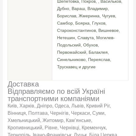
Шепетовка, Покров, , Васильков,
Дубно, Вараш, Владимир,
Борислав, Жмеринка, Чугуев,
Самбор, Боярка, Глухов,
Староконстантинов, Вишневое,
Нетешин, Славута, Могилев-
Подольский, Обухов,
Первомайский, Балаклея,
Синельниково, Переяслав,
Трускавец и другие
Доставка
Відправляємо по всій Україні
транспортними компаніями
Київ, Харків, Дніпро, Одеса, Львів, Кривий Ріг,
Вінниця, Полтава, Чернігів, Черкаси, Суми,
Хмельницький, Житомир, Кам’янське,
Кропивницький, Рівне, Чернівці, Кременчук,
Тернопіль, Івано-Франківськ, Луцьк, Біла Церква,