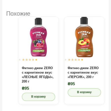
Похожие
Оценка
0
из
Оценка
0
из
5
5
Фитнес-джем ZERO
Фитнес-джем ZERO
с карнитином вкус
с карнитином вкус
«ЛЕСНЫЕ ЯГОДЫ»,
«ПЕРСИК», 200 г
200 г
₴
95
₴
95
В корзину
В корзину