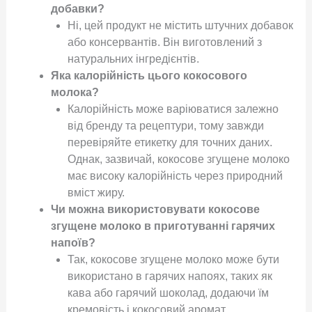
добавки?
Ні, цей продукт не містить штучних добавок
або консервантів. Він виготовлений з
натуральних інгредієнтів.
Яка калорійність цього кокосового
молока?
Калорійність може варіюватися залежно
від бренду та рецептури, тому завжди
перевіряйте етикетку для точних даних.
Однак, зазвичай, кокосове згущене молоко
має високу калорійність через природний
вміст жиру.
Чи можна використовувати кокосове
згущене молоко в приготуванні гарячих
напоїв?
Так, кокосове згущене молоко може бути
використано в гарячих напоях, таких як
кава або гарячий шоколад, додаючи їм
кремовість і кокосовий аромат.