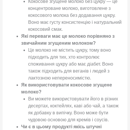
Кокосове згущене молоко без цукру — це
концентроване молоко, виготовлене з
кокосового молока без додавання цукру.
Воно має густу консистенцію і натуральний
кокосовий смак.
Які переваги має це молоко порівняно з
звичайним згущеним молоком?
Це молоко не містить цукру, тому воно
підходить для тих, хто контролює
споживання цукру або має діабет. Воно
також підходить для веганів і людей з
лактозною непереносимістю.
Як використовувати кокосове згущене
молоко?
Ви можете використовувати його в різних
десертах, коктейлях, каві або чай, а також
як добавку в випічку. Воно може бути
чудовою основою для кремів і соусів.
Чи є в цьому продукті якісь штучні