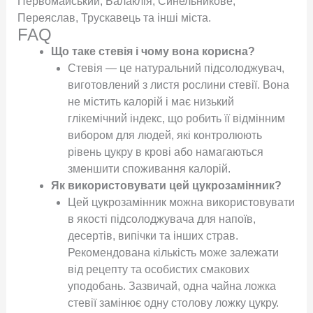
Первомайський, Балаклія, Синельникове,
Переяслав, Трускавець та інші міста.
FAQ
Що таке стевія і чому вона корисна?
Стевія — це натуральний підсолоджувач,
виготовлений з листя рослини стевії. Вона
не містить калорій і має низький
глікемічний індекс, що робить її відмінним
вибором для людей, які контролюють
рівень цукру в крові або намагаються
зменшити споживання калорій.
Як використовувати цей цукрозамінник?
Цей цукрозамінник можна використовувати
в якості підсолоджувача для напоїв,
десертів, випічки та інших страв.
Рекомендована кількість може залежати
від рецепту та особистих смакових
уподобань. Зазвичай, одна чайна ложка
стевії замінює одну столову ложку цукру.