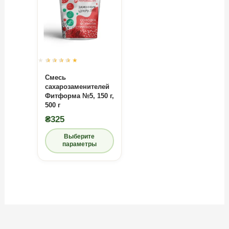
Оценка
0
из
5
Смесь
сахарозаменителей
Фитформа №5, 150 г,
500 г
₴
325
Выберите
параметры
Этот
товар
имеет
несколько
вариаций.
Опции