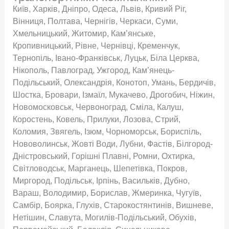
Київ, Харків, Дніпро, Одеса, Львів, Кривий Ріг,
Вінниця, Полтава, Чернігів, Черкаси, Суми,
Хмельницький, Житомир, Кам’янське,
Кропивницький, Рівне, Чернівці, Кременчук,
Тернопіль, Івано-Франківськ, Луцьк, Біла Церква,
Нікополь, Павлоград, Ужгород, Кам’янець-
Подільський, Олександрія, Конотоп, Умань, Бердичів,
Шостка, Бровари, Ізмаїл, Мукачево, Дрогобич, Ніжин,
Новомосковськ, Червоноград, Сміла, Калуш,
Коростень, Ковель, Прилуки, Лозова, Стрий,
Коломия, Звягель, Ізюм, Чорноморськ, Бориспіль,
Нововолинськ, Жовті Води, Лубни, Фастів, Білгород-
Дністровський, Горішні Плавні, Ромни, Охтирка,
Світловодськ, Марганець, Шепетівка, Покров,
Миргород, Подільськ, Ірпінь, Васильків, Дубно,
Вараш, Володимир, Борислав, Жмеринка, Чугуїв,
Самбір, Боярка, Глухів, Старокостянтинів, Вишневе,
Нетішин, Славута, Могилів-Подільський, Обухів,