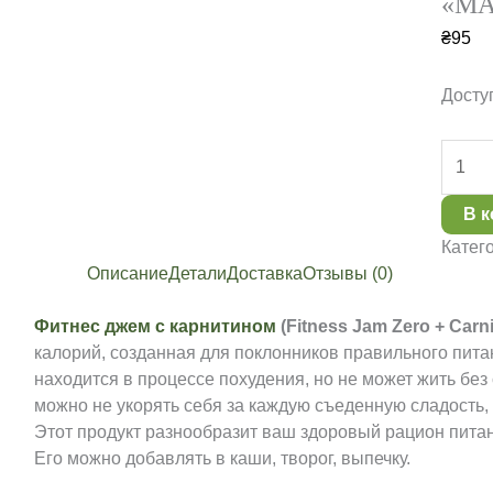
«МА
₴
95
Досту
Колич
товар
Фитне
В 
джем
Катег
ZERO
Описание
Детали
Доставка
Отзывы (0)
с
карни
Фитнес джем с карнитином
(Fitness Jam Zero + Carni
вкус
калорий, созданная для поклонников правильного питан
«МАЛ
находится в процессе похудения, но не может жить без
200
можно не укорять себя за каждую съеденную сладость, в
г
Этот продукт разнообразит ваш здоровый рацион питан
Его можно добавлять в каши, творог, выпечку.