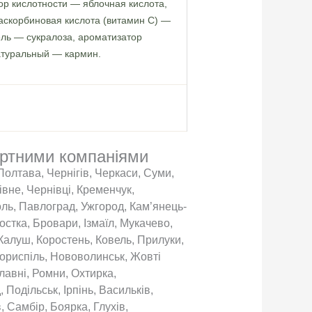
тор кислотности — яблочная кислота,
 аскорбиновая кислота (витамин С) —
ль — сукралоза, ароматизатор
атуральный — кармин.
ортними компаніями
 Полтава, Чернігів, Черкаси, Суми,
вне, Чернівці, Кременчук,
оль, Павлоград, Ужгород, Кам’янець-
остка, Бровари, Ізмаїл, Мукачево,
Калуш, Коростень, Ковель, Прилуки,
Бориспіль, Нововолинськ, Жовті
лавні, Ромни, Охтирка,
Подільськ, Ірпінь, Васильків,
 Самбір, Боярка, Глухів,