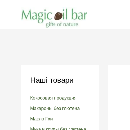
Перейти
к
содержимому
Наші товари
Кокосовая продукция
Макароны без глютена
Масло Гхи
Мука и крупы без глютена