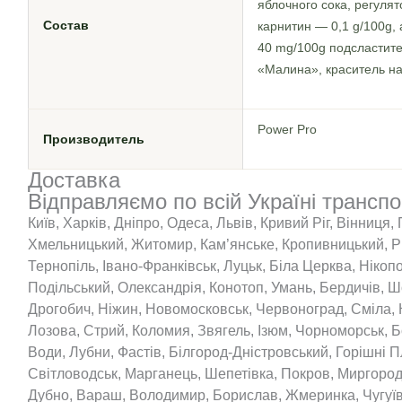
яблочного сока, регуля
Состав
карнитин — 0,1 g/100g,
40 mg/100g подсластите
«Малина», краситель н
Power Pro
Производитель
Доставка
Відправляємо по всій Україні трансп
Київ, Харків, Дніпро, Одеса, Львів, Кривий Ріг, Вінниця,
Хмельницький, Житомир, Кам’янське, Кропивницький, Рі
Тернопіль, Івано-Франківськ, Луцьк, Біла Церква, Нікоп
Подільський, Олександрія, Конотоп, Умань, Бердичів, Ш
Дрогобич, Ніжин, Новомосковськ, Червоноград, Сміла, 
Лозова, Стрий, Коломия, Звягель, Ізюм, Чорноморськ, 
Води, Лубни, Фастів, Білгород-Дністровський, Горішні П
Світловодськ, Марганець, Шепетівка, Покров, Миргород, 
Дубно, Вараш, Володимир, Борислав, Жмеринка, Чугуїв,