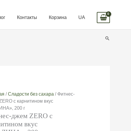
лог
Контакты
Корзина
UA
Поиск
ая
/
Сладости без сахара
/ Фитнес-
ZERO с карнитином вкус
НА», 200 г
нес-джем ZERO с
нитином вкус