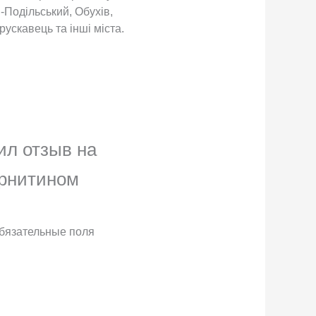
-Подільський, Обухів,
ускавець та інші міста.
ил отзыв на
рнитином
бязательные поля