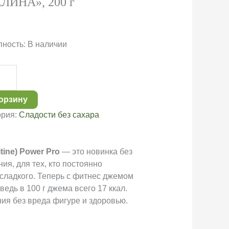
ЛИНА», 200 г
пность:
В наличии
ество
а
с-
корзину
ория:
Сладости без сахара
тином
tine) Power Pro
— это новинка без
ия, для тех, кто постоянно
ИНА»,
 сладкого. Теперь с фитнес джемом
едь в 100 г джема всего 17 ккал.
ия без вреда фигуре и здоровью.