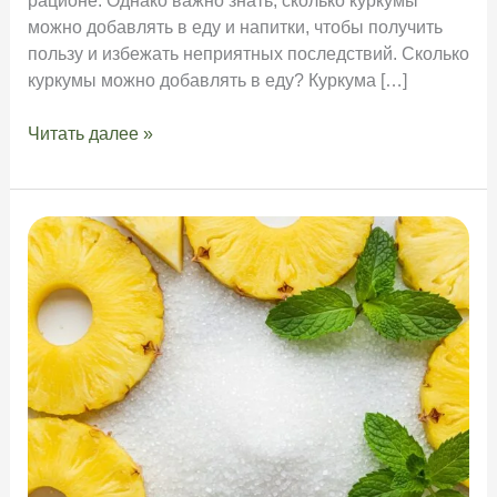
рационе. Однако важно знать, сколько куркумы
можно добавлять в еду и напитки, чтобы получить
пользу и избежать неприятных последствий. Сколько
куркумы можно добавлять в еду? Куркума […]
Сколько
Читать далее »
куркумы
можно
добавлять
в
еду
и
напитки?