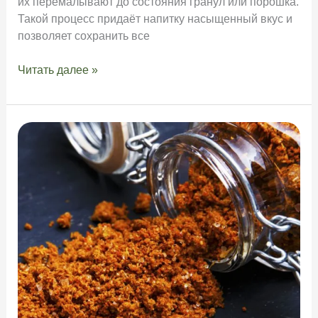
их перемалывают до состояния гранул или порошка.
Такой процесс придаёт напитку насыщенный вкус и
позволяет сохранить все
Гречишный
Читать далее »
чай
—
что
это?