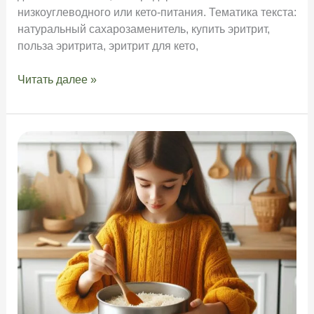
низкоуглеводного или кето-питания. Тематика текста:
натуральный сахарозаменитель, купить эритрит,
польза эритрита, эритрит для кето,
Что
Читать далее »
такое
эритрит
и
почему
он
популярен?