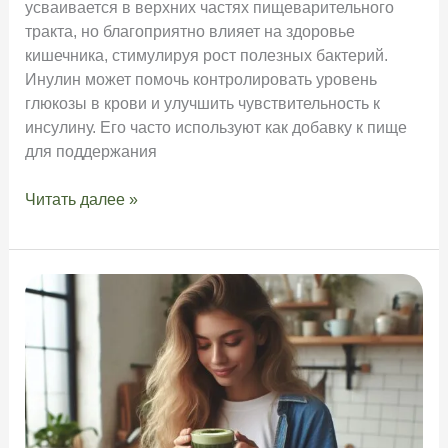
усваивается в верхних частях пищеварительного
тракта, но благоприятно влияет на здоровье
кишечника, стимулируя рост полезных бактерий.
Инулин может помочь контролировать уровень
глюкозы в крови и улучшить чувствительность к
инсулину. Его часто используют как добавку к пище
для поддержания
Инулин
Читать далее »
с
цикория
—
факты
и
употребление