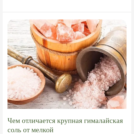
соль
—
основное
назначение
Чем отличается крупная гималайская
соль от мелкой