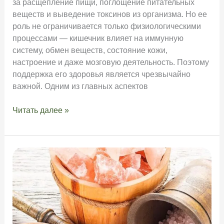
за расщепление пищи, поглощение питательных
веществ и выведение токсинов из организма. Но ее
роль не ограничивается только физиологическими
процессами — кишечник влияет на иммунную
систему, обмен веществ, состояние кожи,
настроение и даже мозговую деятельность. Поэтому
поддержка его здоровья является чрезвычайно
важной. Одним из главных аспектов
Роль
Читать далее »
пребиотиков
и
пробиотиков
в
здоровом
пищеварении