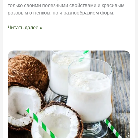
только своими полезными свойствами и красивым
розовым оттенком, но и разнообразием форм,
Чем
Читать далее »
отличается
крупная
гималайская
соль
от
мелкой