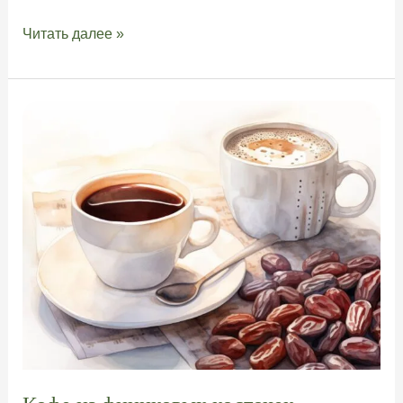
Чай
Читать далее »
матча
для
похудения