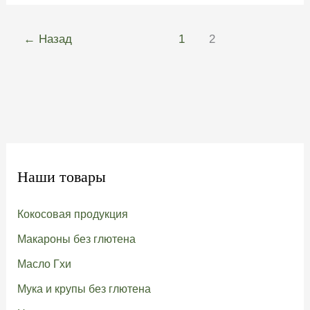
кокосовое
молоко
из
←
Назад
1
2
кокосовой
пасты
Наши товары
Кокосовая продукция
Макароны без глютена
Масло Гхи
Мука и крупы без глютена