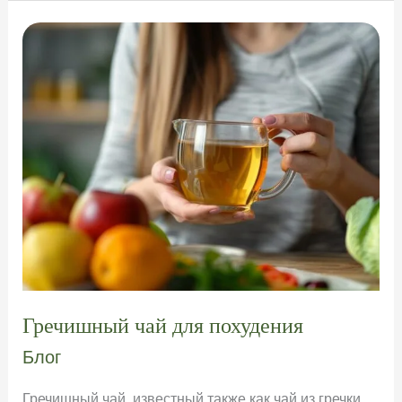
в
блюдах?
Гречишный чай для похудения
Блог
Гречишный чай, известный также как чай из гречки,