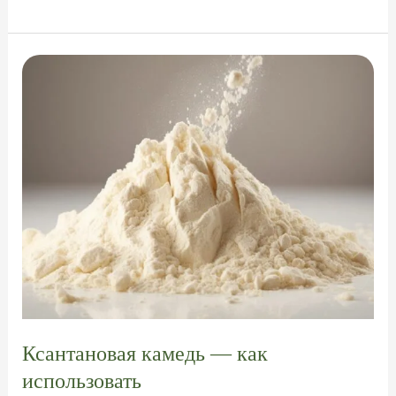
сделать
кокосовые
сливки
Ксантановая камедь — как
использовать