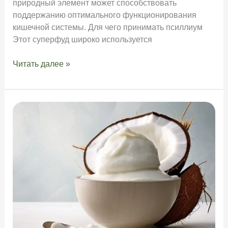
природный элемент может способствовать
поддержанию оптимального функционирования
кишечной системы. Для чего принимать псиллиум
Этот суперфуд широко используется
Псиллиум
Читать далее »
—
инструкция
по
применению