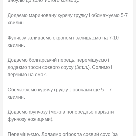
цибулю до золотистого кольору.
Додаємо мариновану курячу грудку і обсмажуємо 5-7
хвилин.
Фунчозу заливаємо окропом і залишаємо на 7-10
хвилин.
Додаємо болгарський перець, перемішуємо і
додаємо трохи соєвого соусу (3ст.л.). Солимо і
перчимо на смак.
Обсмажуємо курячу грудку з овочами ще 5 – 7
хвилин.
Додаємо фунчозу (можна попередньо нарізати
фунчозу ножицями).
Перемішуємо. Додаємо огірок та соєвий соус (за