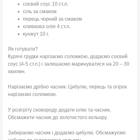
соєвий соус 10 ст.л.
сіль за смаком
перець чорний за смаком
оливкова олія 4 ст.л.
кунжут 10 г.
Як готувати?
Курячі грудки нарізаємо соломкою, додаємо соєвий
соус (4-5 ст.л.) і залишаємо маринуватися на 20 – 30
хвилин.
Нарізаємо дрібно часник. Цибулю, перець та огірок
нарізаємо соломкою.
У розігріту сковороду додати олію та часник.
Обсмажити часник до золотистого кольору.
Забираємо часник і додаємо цибулю. Обсмажуємо