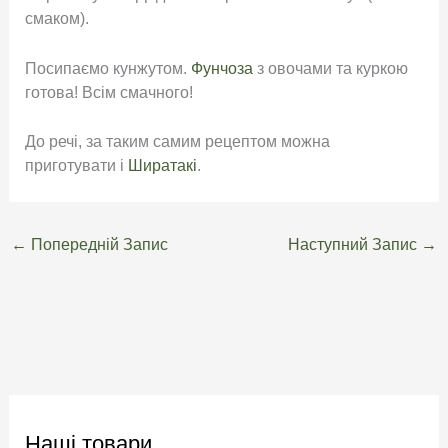
смаком).
Посипаємо кунжутом.
Фунчоза
з овочами та куркою
готова! Всім смачного!
До речі, за таким самим рецептом можна
приготувати і
Ширатакі
.
←
Попередній Запис
Наступний Запис
→
Наші товари