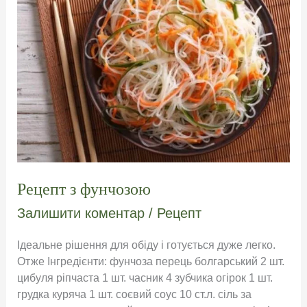
Рецепт з фунчозою
Залишити коментар
/
Рецепт
Ідеальне рішення для обіду і готується дуже легко.
Отже Інгредієнти: фунчоза перець болгарський 2 шт.
цибуля ріпчаста 1 шт. часник 4 зубчика огірок 1 шт.
грудка куряча 1 шт. соєвий соус 10 ст.л. сіль за