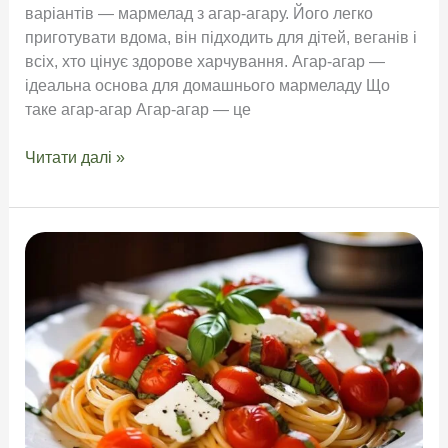
варіантів — мармелад з агар-агару. Його легко
приготувати вдома, він підходить для дітей, веганів і
всіх, хто цінує здорове харчування. Агар-агар —
ідеальна основа для домашнього мармеладу Що
таке агар-агар Агар-агар — це
Натуральний
Читати далі »
мармелад
з
агар-
агару
—
смачний
і
корисний
десерт