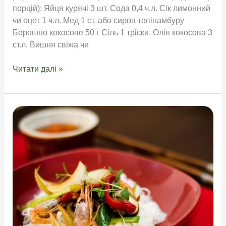
порцій): Яйця курячі 3 шт. Сода 0,4 ч.л. Сік лимонний
чи оцет 1 ч.л. Мед 1 ст. або сироп топінамбуру
Борошно кокосове 50 г Сіль 1 тріски. Олія кокосова 3
ст.л. Вишня свіжа чи
Рецепт
Читати далі »
різдвяних
кексів
з
кокосового
борошна