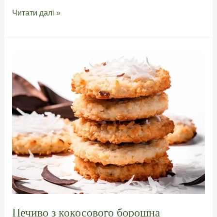
Кукурудзяні
Читати далі »
капелліні
–
добірка
рецептів
Печиво з кокосового борошна