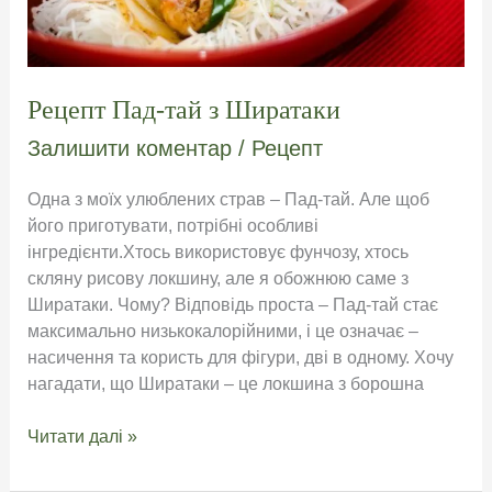
Рецепт Пад-тай з Ширатаки
Залишити коментар
/
Рецепт
Одна з моїх улюблених страв – Пад-тай. Але щоб
його приготувати, потрібні особливі
інгредієнти.Хтось використовує фунчозу, хтось
скляну рисову локшину, але я обожнюю саме з
Ширатаки. Чому? Відповідь проста – Пад-тай стає
максимально низькокалорійними, і це означає –
насичення та користь для фігури, дві в одному. Хочу
нагадати, що Ширатаки – це локшина з борошна
Рецепт
Читати далі »
Пад-
тай