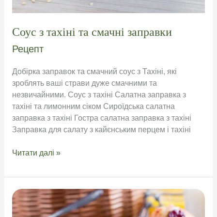
Соус з тахіні та смачні заправки
Рецепт
Добірка заправок та смачний соус з Тахіні, які
зроблять ваші страви дуже смачними та
незвичайними. Соус з тахіні Салатна заправка з
тахіні та лимонним сіком Сироїдська салатна
заправка з тахіні Гостра салатна заправка з тахіні
Заправка для салату з кайєнським перцем і тахіні
Соус
Читати далі »
з
тахіні
та
смачні
заправки