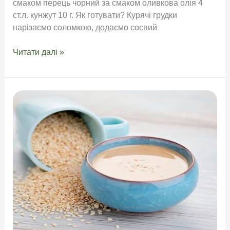
смаком перець чорний за смаком оливкова олія 4
ст.л. кунжут 10 г. Як готувати? Курячі грудки
нарізаємо соломкою, додаємо соєвий
Рецепт
Читати далі »
з
фунчозою