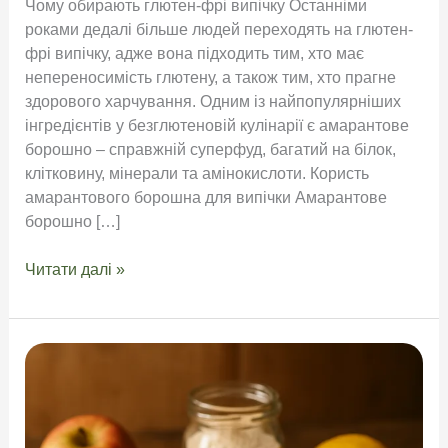
Чому обирають глютен-фрі випічку Останніми
роками дедалі більше людей переходять на глютен-
фрі випічку, адже вона підходить тим, хто має
непереносимість глютену, а також тим, хто прагне
здорового харчування. Одним із найпопулярніших
інгредієнтів у безглютеновій кулінарії є амарантове
борошно – справжній суперфуд, багатий на білок,
клітковину, мінерали та амінокислоти. Користь
амарантового борошна для випічки Амарантове
борошно […]
Глютен-
Читати далі »
фрі
випічка:
рецепти
з
амарантовим
борошном