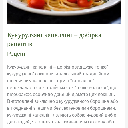
Кукурудзяні капелліні – добірка
рецептів
Рецепт
Кукурудзяні капелліні – це різновид дуже тонкої
кукурудзяної локшини, аналогічний традиційним
пшеничним капелліні. Термін “капелліні ”
перекладається з італійської як “тонке волосся”, що
відображає особливо дрібний діаметр цих локшин.
Виготовлені виключно з кукурудзяного борошна або
в поєднанні з іншими безглютеновими борошнами,
кукурудзяні капелліні являють собою чудовий вибір
для людей, які стежать за вживанням глютену або