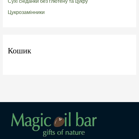
Сухі сніданки без глютену та цукру
Цукрозамінники
Кошик