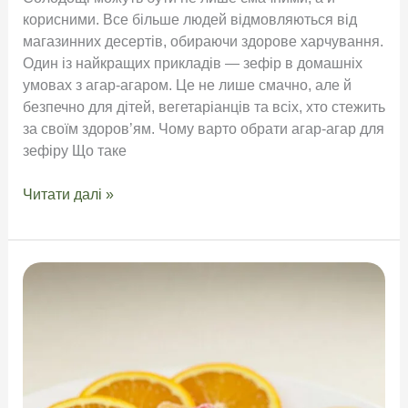
корисними. Все більше людей відмовляються від
магазинних десертів, обираючи здорове харчування.
Один із найкращих прикладів — зефір в домашніх
умовах з агар-агаром. Це не лише смачно, але й
безпечно для дітей, вегетаріанців та всіх, хто стежить
за своїм здоров’ям. Чому варто обрати агар-агар для
зефіру Що таке
Домашній
Читати далі »
зефір
з
агар-
агаром
—
натуральна
альтернатива
магазинному