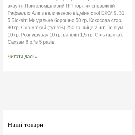
акаунті.Приголомшливий ПП торт, як справжній
Рафаелло Але з величезною відмінністю! БЖУ, 9, 31,
5 Бісквіт: Мигдальне борошно 50 гр. Кокосова стор.
80 гр. Сир м’який (тут 5%) 250 гр. яйце 2 шт. Псіліум
10 гр. Розпушувач 10 гр. ванілін 1,5 гр. Сіль (щіпка).
Сахзам 8 р.*в 5 разів
Рецепт
Читати далі »
кето
Rafaello
Наші товари