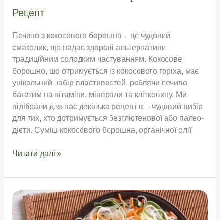
Рецепт
Печиво з кокосового борошна – це чудовий
смаколик, що надає здорові альтернативи
традиційним солодким частуванням. Кокосове
борошно, що отримується із кокосового горіха, має
унікальний набір властивостей, роблячи печиво
багатим на вітаміни, мінерали та клітковину. Ми
підібрали для вас декілька рецептів – чудовий вибір
для тих, хто дотримується безглютенової або палео-
дієти. Суміш кокосового борошна, органічної олії
Печиво
Читати далі »
з
кокосового
борошна