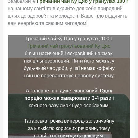
Замовляйте
Гречаний чай Ку Цяо у гранулах 100 г
на нашому сайті та відкрийте для себе природний
шлях до здоров’я та молодості
. Ваше тіло віддячить
вам енергією та сяючим виглядом!
Гречаний чай Ку Цяо у гранулах, 100 г
Гречаний чай гранульований Ку Цяо
більш насичений і яскравіший на смак,
ніж цільнозерновий. Пити його можна у
будь-який час доби, у чаї немає кофеїну
і він не перевантажує нервову систему.
А головне- він дуже економний!
Одну
порцію можна заварювати 3-4 рази
і
кожного разу смак буде особливим!
Татарська гречка випереджає звичайну
за кількістю корисних речовин, тому
напій із неї виходить цілющим.