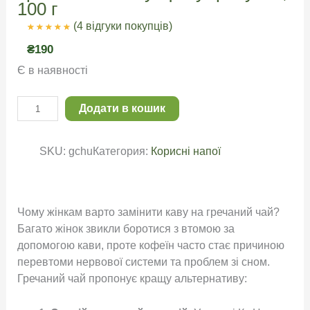
100 г
(4 відгуки покупців)
Рейтинг
4
₴
190
5.00
з 5 на
основі
опитування
Є в наявності
покупців
Г
Додати в кошик
р
е
SKU:
gchu
Категория:
Корисні напої
ч
а
н
и
Чому жінкам варто замінити каву на гречаний чай?
й
Багато жінок звикли боротися з втомою за
ч
допомогою кави, проте кофеїн часто стає причиною
а
перевтоми нервової системи та проблем зі сном
.
й
Гречаний чай пропонує кращу альтернативу:
К
у