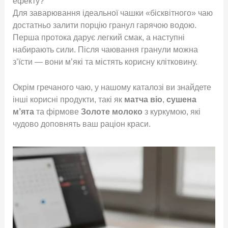
ефекту?
Для заварювання ідеальної чашки «бісквітного» чаю
достатньо залити порцію гранул гарячою водою.
Перша протока дарує легкий смак, а наступні
набирають сили
. Після чаювання гранули можна
з’їсти — вони м’які та містять корисну клітковину
.
Окрім гречаного чаю, у нашому каталозі ви знайдете
інші корисні продукти, такі як
матча віо
,
сушена
м’ята
та фірмове
Золоте молоко
з куркумою, які
чудово доповнять ваш раціон краси
.