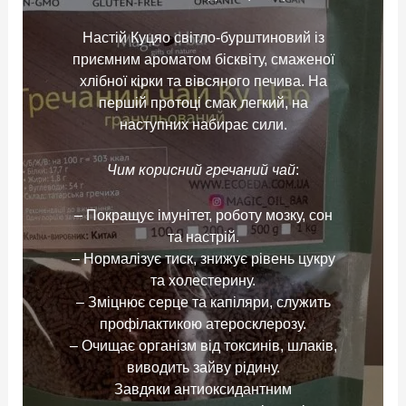
Настій Куцяо світло-бурштиновий із
приємним ароматом бісквіту, смаженої
хлібної кірки та вівсяного печива. На
першій протоці смак легкий, на
наступних набирає сили.
Чим корисний гречаний чай
:
– Покращує імунітет, роботу мозку, сон
та настрій.
– Нормалізує тиск, знижує рівень цукру
та холестерину.
– Зміцнює серце та капіляри, служить
профілактикою атеросклерозу.
– Очищає організм від токсинів, шлаків,
виводить зайву рідину.
Завдяки антиоксидантним