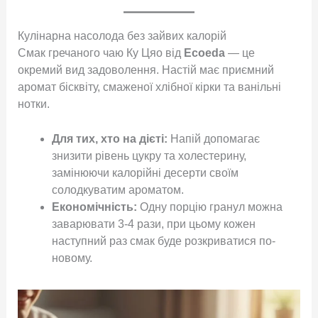
Кулінарна насолода без зайвих калорій
Смак гречаного чаю Ку Цяо від
Ecoeda
— це
окремий вид задоволення. Настій має приємний
аромат бісквіту, смаженої хлібної кірки та ванільні
нотки
.
Для тих, хто на дієті:
Напій допомагає
знизити рівень цукру та холестерину,
замінюючи калорійні десерти своїм
солодкуватим ароматом.
Економічність:
Одну порцію гранул можна
заварювати 3-4 рази, при цьому кожен
наступний раз смак буде розкриватися по-
новому.