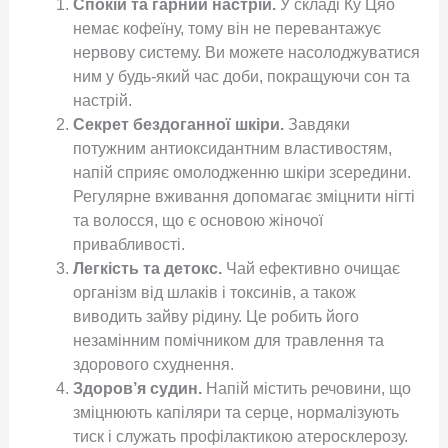
Спокій та гарний настрій.
У складі Ку Цяо
Ц
немає кофеїну, тому він не перевантажує
я
нервову систему. Ви можете насолоджуватися
о
ним у будь-який час доби, покращуючи сон та
у
настрій.
г
Секрет бездоганної шкіри.
Завдяки
р
потужним антиоксидантним властивостям,
а
напій сприяє омолодженню шкіри зсередини.
н
Регулярне вживання допомагає зміцнити нігті
у
та волосся, що є основою жіночої
л
привабливості.
а
Легкість та детокс.
Чай ефективно очищає
х
організм від шлаків і токсинів, а також
,
виводить зайву рідину. Це робить його
1
незамінним помічником для травлення та
0
здорового схуднення.
0
Здоров’я судин.
Напій містить речовини, що
г
зміцнюють капіляри та серце, нормалізують
к
тиск і служать профілактикою атеросклерозу.
і