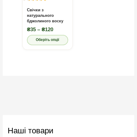
з 5
товару
Свічки з
натурального
бджолиного воску
Діапазон
₴
35
–
₴
120
цін:
Оберіть опції
від
₴35
Цей
до
товар
₴120
має
кілька
варіантів.
Параметри
можна
вибрати
на
сторінці
товару
Наші товари