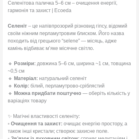
Селенітова паличка 5–6 см – очищення енергії,
гармонія та захист | Ecoeda
Селеніт
– це напівпрозорий різновид гіпсу, відомий
своїм ніжним перламутровим блиском. Його назва
походить від грецького “selene” — місяць, адже
камінь відбиває м’яке місячне світло.
🔹
Розміри:
довжина 5–6 см, ширина ~1 см, товщина
~0,5 см
🔹
Матеріал:
натуральний селеніт
🔹
Колір:
білий, перламутрово-сріблястий
🔹
Можна придбати поштучно
— оберіть кількість у
варіаціях товару
✨ Магічні властивості селеніту:
▫
Очищення та захист:
очищає енергію простору, а
також інші кристали; створює захисне поле.
▫
Зв’язок із духовним світом:
сприяє медитаціям і