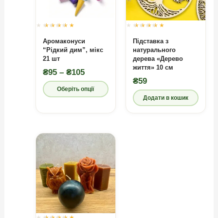
Оцінено в
0
Оцінено в
0
з 5
з 5
Аромаконуси
Підставка з
“Рідкий дим”, мікс
натурального
21 шт
дерева «Дерево
життя» 10 см
Діапазон
₴
95
–
₴
105
₴
59
цін:
Оберіть опції
від
Додати в кошик
₴95
Цей
до
товар
₴105
має
кілька
варіантів.
Параметри
можна
вибрати
на
сторінці
Оцінено в
0