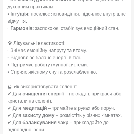
духовним практикам.
▫
Інтуїція:
посилює ясновидіння, підсилює внутрішнє
відчуття.
▫
Гармонія:
заспокоює, стабілізує емоційний стан.
💎 Лікувальні властивості:
▫ Знімає емоційну напругу та втому.
▫ Відновлює баланс енергії в тілі.
▫ Підтримує роботу імунної системи.
▫ Сприяє якісному сну та розслабленню.
🔮 Як використовувати селеніт:
✔ Для
очищення енергії
– покладіть прикраси або
кристали на селеніт.
✔ Для
медитацій
– тримайте в руках або поруч.
✔ Для
захисту дому
– розмістіть у різних кімнатах.
✔ Для
балансування чакр
– прикладайте до
відповідної зони.